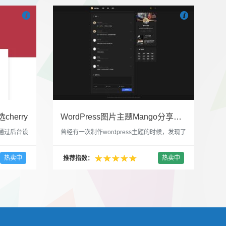


也想出现在这里？
联系我们
吧
也想出现在这里
cherry
WordPress图片主题Mango分享，类朋友圈的博客主题
，通过后台设
曾经有一次制作wordpress主题的时候，发现了
，一款很
一个类朋友圈一样的 图文组合的 展示风格很是
，可以对
喜欢，所以后来自己也做了一个。说它是图片
热卖中
热卖中
推荐指数：
，比如你
分享站也行，说是分享心情也行，总之就是这
，或者不
种多图的组合方式很有感觉。 根据文章里拥有
以设置是
的图片的数量，对其进行组合布局，最多显示9
首字放大展
张，超过9张的，在第9张的图片上展示 文章里
还有多少...