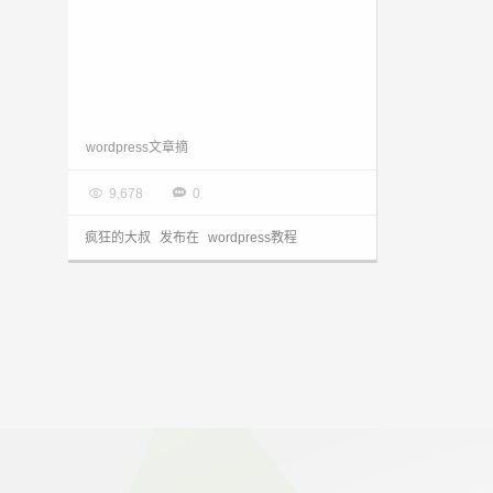
wordpress文章摘要限制the_excerpt()字符数（文字数量）
wordpress文章摘

2016.12.30


9,678
0
疯狂的大叔
发布在
wordpress教程