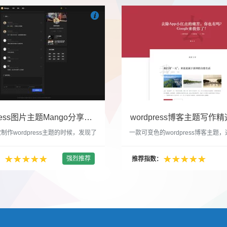

们
吧
也想出现在这里？
联系我们
吧
WordPress图片主题Mango分享，类朋友圈的博客主题
wordpress博客主题写作精选
制作wordpress主题的时候，发现了
一款可变色的wordpress博客主题
圈一样的 图文组合的 展示风格很是
置的选色卡可以设置为你喜欢的颜色
以后来自己也做了一个。说它是图片
纯粹的写作博客主题，如果你不喜欢
强烈推荐
：
推荐指数：
行，说是分享心情也行，总之就是这
文章列表里的很多布局进行展现设置
合方式很有感觉。 根据文章里拥有
不喜欢缩略图，不喜欢文章简短描述
数量，对其进行组合布局，最多显示9
喜欢那个阅读更多的按钮，他们都可
张的，在第9张的图片上展示 文章里
否显示。 这款主题的特别之处 1、
示； 2、多个小...