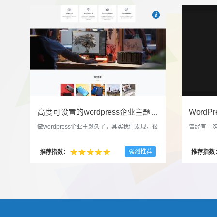

也想出现在这里？
联系我
高度可设置的wordpress企业主题indigo分享
做wordpress企业主题久了，其实我们发现，很
曾经有一次
多的布局和界面都是极为相似的，不同的就是
一个类朋友
配色和元素细节。为此我们创造了一个高可设
喜欢，所
强烈推荐
推荐指数：
推荐指数
置，并且模块可以重复利用的wordpress企业主
分享站也
题出来，为它命名为indigo，湛蓝的意思。 什
种多图的组
么是高度可设置？简单说，我们把所有的模块
的图片的
都做成了小工具，并且在每个小工具里增加了
张，超过9
很多的设置，包...
还有多少...