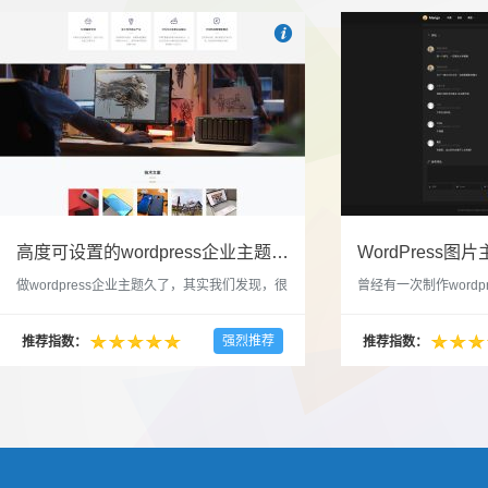

也想出现在这里？
联系我们
吧
高度可设置的wordpress企业主题indigo分享
做wordpress企业主题久了，其实我们发现，很
曾经有一次制作wordp
多的布局和界面都是极为相似的，不同的就是
一个类朋友圈一样的 
配色和元素细节。为此我们创造了一个高可设
喜欢，所以后来自己也
强烈推荐
推荐指数：
推荐指数：
置，并且模块可以重复利用的wordpress企业主
分享站也行，说是分享
题出来，为它命名为indigo，湛蓝的意思。 什
种多图的组合方式很有
么是高度可设置？简单说，我们把所有的模块
的图片的数量，对其进
都做成了小工具，并且在每个小工具里增加了
张，超过9张的，在第
很多的设置，包...
还有多少...