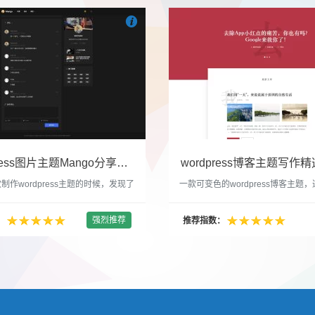

们
吧
也想出现在这里？
联系我们
吧
WordPress图片主题Mango分享，类朋友圈的博客主题
wordpress博客主题写作精选
制作wordpress主题的时候，发现了
一款可变色的wordpress博客主题
圈一样的 图文组合的 展示风格很是
置的选色卡可以设置为你喜欢的颜色
以后来自己也做了一个。说它是图片
纯粹的写作博客主题，如果你不喜欢
强烈推荐
：
推荐指数：
行，说是分享心情也行，总之就是这
文章列表里的很多布局进行展现设置
合方式很有感觉。 根据文章里拥有
不喜欢缩略图，不喜欢文章简短描述
数量，对其进行组合布局，最多显示9
喜欢那个阅读更多的按钮，他们都可
张的，在第9张的图片上展示 文章里
否显示。 这款主题的特别之处 1、
示； 2、多个小...