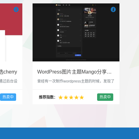


也想出现在这里？
联系我们
吧
也想出现在这里
cherry
WordPress图片主题Mango分享，类朋友圈的博客主题
，通过后台设
曾经有一次制作wordpress主题的时候，发现了
，一款很
一个类朋友圈一样的 图文组合的 展示风格很是
，可以对
喜欢，所以后来自己也做了一个。说它是图片
热卖中
热卖中
推荐指数：
，比如你
分享站也行，说是分享心情也行，总之就是这
，或者不
种多图的组合方式很有感觉。 根据文章里拥有
以设置是
的图片的数量，对其进行组合布局，最多显示9
首字放大展
张，超过9张的，在第9张的图片上展示 文章里
还有多少...