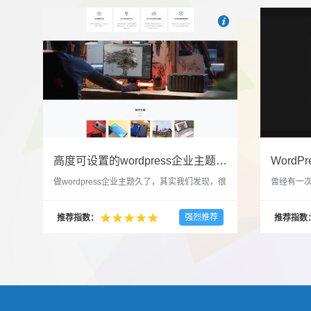

也想出现在这里？
联系我
高度可设置的wordpress企业主题indigo分享
做wordpress企业主题久了，其实我们发现，很
曾经有一次
多的布局和界面都是极为相似的，不同的就是
一个类朋友
配色和元素细节。为此我们创造了一个高可设
喜欢，所
强烈推荐
推荐指数：
推荐指数
置，并且模块可以重复利用的wordpress企业主
分享站也
题出来，为它命名为indigo，湛蓝的意思。 什
种多图的组
么是高度可设置？简单说，我们把所有的模块
的图片的
都做成了小工具，并且在每个小工具里增加了
张，超过9
很多的设置，包...
还有多少...