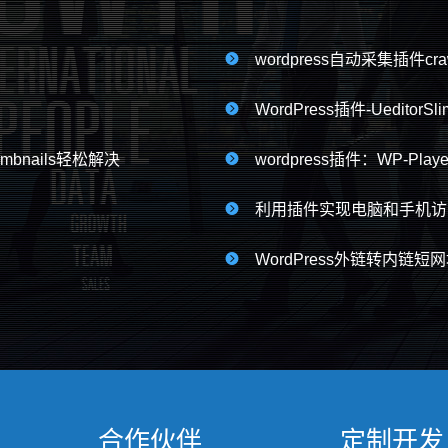

wordpress自动采集插件craw

WordPress插件-UeditorSli
umbnails轻松解决

wordpress插件：WP-Playe

利用插件实现电脑和手机访问不

WordPress外链转内链
合作伙伴
定制开发