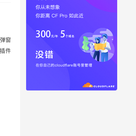
s弹窗
载插件