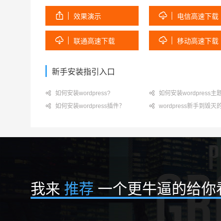


效果演示
电信高速下载


联通高速下载
移动高速下载
新手安装指引入口

如何安装wordpress?

如何安装wordpress主

如何安装wordpress插件？

wordpress新手到毁
我来
推荐
一个更牛逼的给你