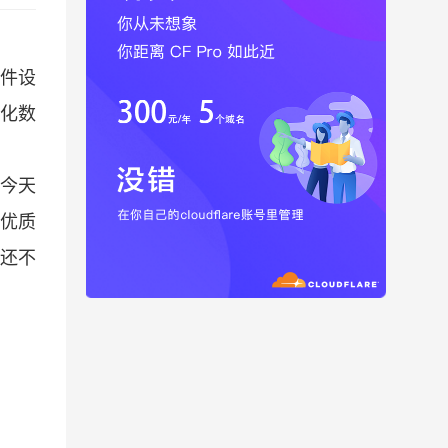
插件设
构化数
么今天
于优质
还不