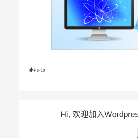

有用
10
Hi, 欢迎加入Word