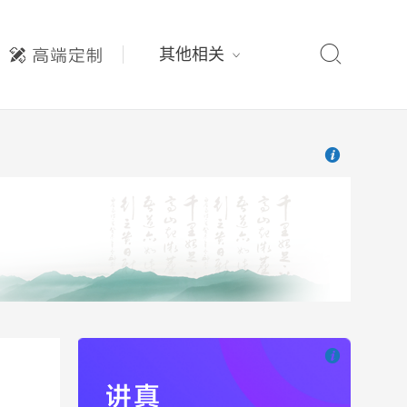

其他相关

也想出现在这里

也想出现在这里