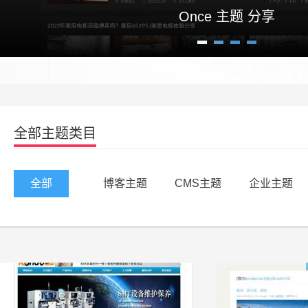
Once 主题 分享
Pixel 素材主题
1
2
3
4
全部主题类目
全部
博客主题
CMS主题
企业主题