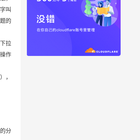
名字叫
主题的
”下拉
，操作
p），
你的分