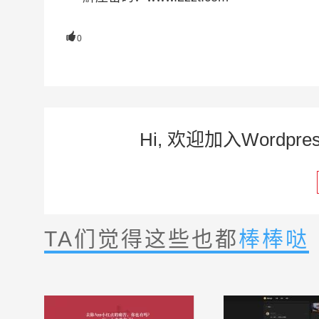

0
Hi, 欢迎加入Word
TA们觉得这些也都
棒棒哒