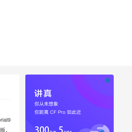

也想出现在这里
al9
制版，