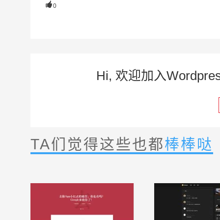

0
Hi, 欢迎加入Word
TA们觉得这些也都
棒棒哒