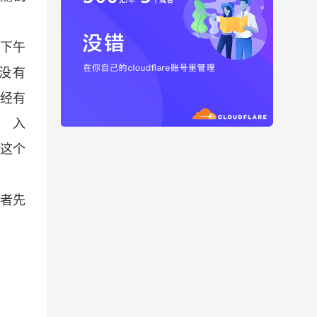
上下午
没有
已经有
写入
。这个
者先