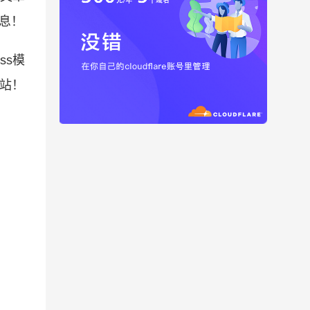
息！
ss模
本站！