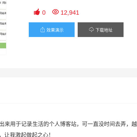


0
12,941


效果演示
下载地址
想设计出来用于记录生活的个人博客站，可一直没时间去弄，
s，让我激起做起之心！