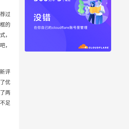
推荐过
框的
样式，
吧，
刷新评
行了优
了两
题不足