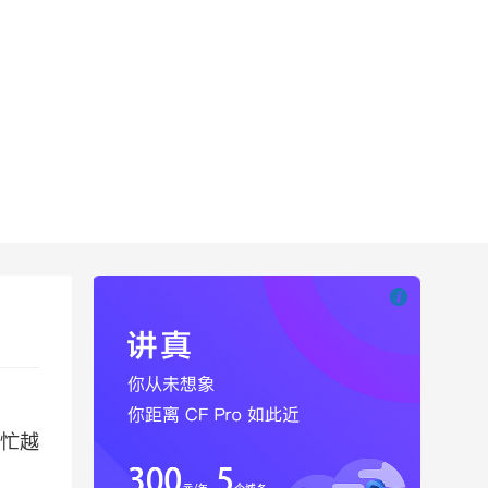

也想出现在这里
越忙越