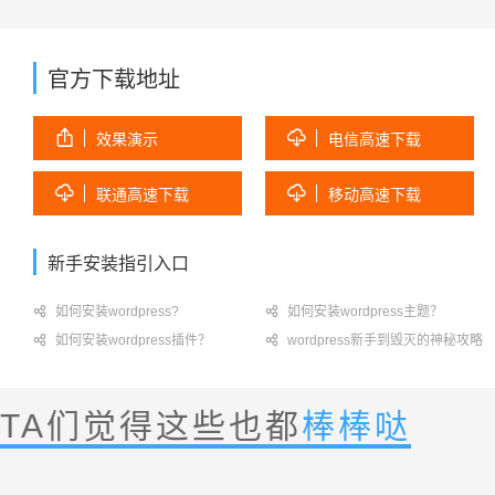
官方下载地址


效果演示
电信高速下载


联通高速下载
移动高速下载
新手安装指引入口

如何安装wordpress?

如何安装wordpress主题？

如何安装wordpress插件？

wordpress新手到毁灭的神秘攻略
TA们觉得这些也都
棒棒哒