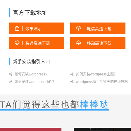
官方下载地址


效果演示
电信高速下载


联通高速下载
移动高速下载
新手安装指引入口

如何安装wordpress?

如何安装wordpress主题？

如何安装wordpress插件？

wordpress新手到毁灭的神秘攻略
TA们觉得这些也都
棒棒哒