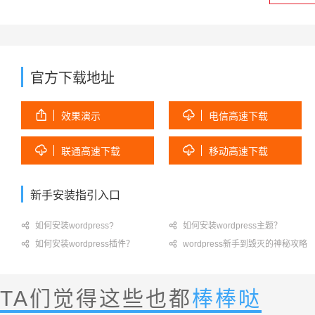
官方下载地址


效果演示
电信高速下载


联通高速下载
移动高速下载
新手安装指引入口

如何安装wordpress?

如何安装wordpress主题？

如何安装wordpress插件？

wordpress新手到毁灭的神秘攻略
TA们觉得这些也都
棒棒哒