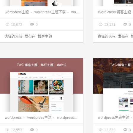
wordpress响应式博客主题-Amadeus 1.13
wordpress博客主题
wordpress主题
-
wordpress主题下载
-
wordpress免费主题
WordPress 博客主题
-
wordpress博

2017.07.27

2017.07.24




10,673
0
13,121
0
疯狂的大叔
发布在
博客主题
疯狂的大叔
发布在
wordpress英文博客主题、响应式博客主题-Manta
wordpress
-
wordpress主题
-
wordpress主题下载
-
wordpress博客主题
wordpress免费主题
-
-

2017.07.14

2017.07.12




12,553
0
12,339
0