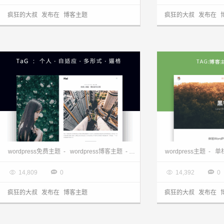
疯狂的大叔
发布在
博客主题
疯狂的大叔
发布在
WordPress个人博客主题 b5
wordpress免费主题
-
wordpress博客主题
-
wordpress博客模板
wordpress主题
-
单

2017.07.01

2017.06.21




14,809
0
14,392
0
疯狂的大叔
发布在
博客主题
疯狂的大叔
发布在