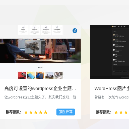

也想出现在这里？
联系我们
吧
高度可设置的wordpress企业主题indigo分享
做wordpress企业主题久了，其实我们发现，很
曾经有一次制作wordp
多的布局和界面都是极为相似的，不同的就是
一个类朋友圈一样的 
配色和元素细节。为此我们创造了一个高可设
喜欢，所以后来自己也
强烈推荐
推荐指数：
推荐指数：
置，并且模块可以重复利用的wordpress企业主
分享站也行，说是分享
题出来，为它命名为indigo，湛蓝的意思。 什
种多图的组合方式很有
么是高度可设置？简单说，我们把所有的模块
的图片的数量，对其进