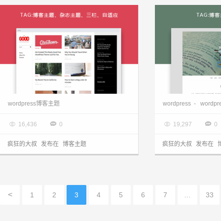
wordpress主题 响应博客杂志GOOD分享
WordPress 自
wordpress博客主题
wordpress
-
wordp

2017.02.08

2017.02.08




16,436
0
19,297
0
疯狂的大叔
发布在
博客主题
疯狂的大叔
发布在
<
1
2
3
4
5
6
7
…
33