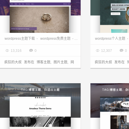
wordpress自适应网店、博客、图片杂志主题—Unite Demo
wordpress主题下载
-
wordpress免费主题
-
wordpress博客主题
wordpress个人主题
-
wordpre
-

2017.07.30

2017.07.29




13,316
0
12,307
0
疯狂的大叔
发布在
博客主题
,
图片主题
,
网
疯狂的大叔
发布在
店主题