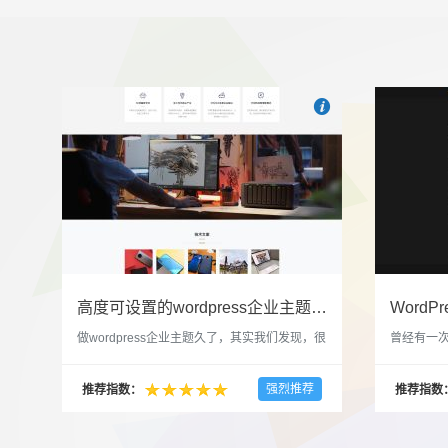

也想出现在这里？
联系我
高度可设置的wordpress企业主题indigo分享
做wordpress企业主题久了，其实我们发现，很
曾经有一次
多的布局和界面都是极为相似的，不同的就是
一个类朋友
配色和元素细节。为此我们创造了一个高可设
喜欢，所
强烈推荐
推荐指数：
推荐指数
置，并且模块可以重复利用的wordpress企业主
分享站也
题出来，为它命名为indigo，湛蓝的意思。 什
种多图的组
么是高度可设置？简单说，我们把所有的模块
的图片的