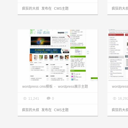
疯狂的大叔
发布在
CMS主题
疯狂的大
wordpress模板:中文门户leyar主题
wordpress cms模板
-
wordpress展示主题
wordpr

2013.03.28

2013.0



11,241
0
16,29
疯狂的大叔
发布在
CMS主题
疯狂的大