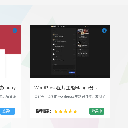


也想出现在这里？
联系我们
吧
也想出现在这里
cherry
WordPress图片主题Mango分享，类朋友圈的博客主题
，通过后台设
曾经有一次制作wordpress主题的时候，发现了
，一款很
一个类朋友圈一样的 图文组合的 展示风格很是
，可以对
喜欢，所以后来自己也做了一个。说它是图片
热卖中
热卖中
推荐指数：
，比如你
分享站也行，说是分享心情也行，总之就是这
，或者不
种多图的组合方式很有感觉。 根据文章里拥有
以设置是
的图片的数量，对其进行组合布局，最多显示9