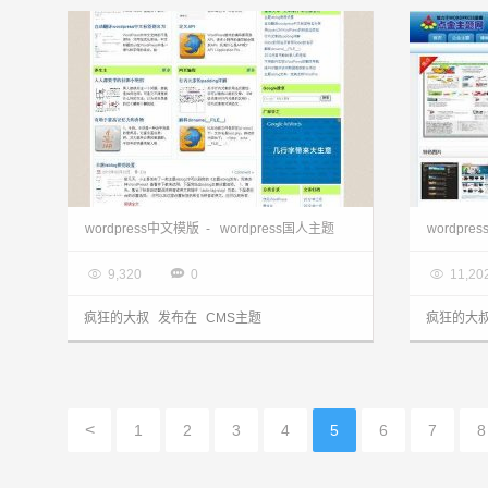
wordpress主题下载:CMS国人isblog主题
wordpress中文模版
-
wordpress国人主题
wordpre

2013.03.28

2013.0



9,320
0
11,20
疯狂的大叔
发布在
CMS主题
疯狂的大
<
1
2
3
4
5
6
7
8