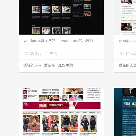
wordpress主题站:视频模板Video主题
wordpress展示主题
-
wordpress展示模板
wordpre

2013.03.28

2013.0



20,435
0
14,72
疯狂的大叔
发布在
CMS主题
疯狂的大