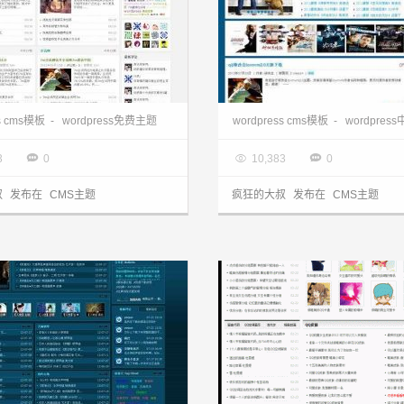
wordpress cms主题:国人原创门户lovnvns主题
ss cms模板
-
wordpress免费主题
wordpress cms模板
-
wordpres
3.28

2013.03.28



3
0
10,383
0
叔
发布在
CMS主题
疯狂的大叔
发布在
CMS主题