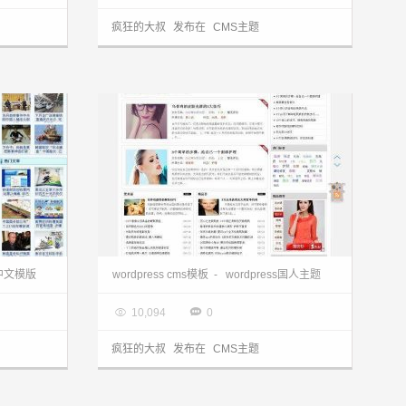
疯狂的大叔
发布在
CMS主题
wordpress cms主题:中文门户zuluoCMS主题
wordpress主题:hcms修改版粉色主题
s中文模版
wordpress cms模板
-
wordpress国人主题

2013.03.28


10,094
0
疯狂的大叔
发布在
CMS主题