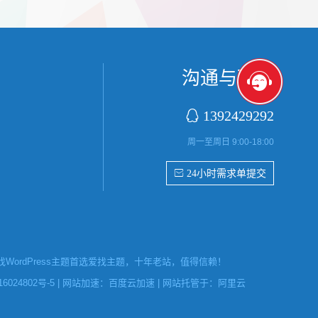
首字放大展
张，超过9张的，在第9张的图片上展示 文章里
还有多少...
沟通与联系

1392429292
周一至周日 9:00-18:00
 24小时需求单提交
ordPress主题首选爱找主题，十年老站，值得信赖！
6024802号-5
| 网站加速：
百度云加速
| 网站托管于：
阿里云