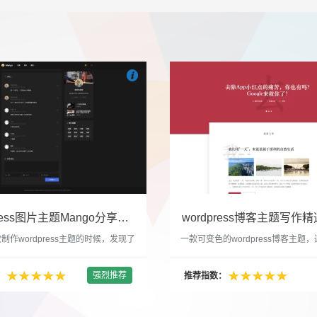

们
吧
也想出现在这里？
联系我们
吧
WordPress图片主题Mango分享，类朋友圈的博客主题
wordpress博客主题写作精选
制作wordpress主题的时候，发现了
一款可变色的wordpress博客主题
圈一样的 图文组合的 展示风格很是
置的选色卡可以设置为你喜欢的颜色
以后来自己也做了一个。说它是图片
纯粹的写作博客主题，如果你不喜欢
强烈推荐
：
推荐指数：
行，说是分享心情也行，总之就是这
文章列表里的很多布局进行展现设置
合方式很有感觉。 根据文章里拥有
不喜欢缩略图，不喜欢文章简短描述
数量，对其进行组合布局，最多显示9
喜欢那个阅读更多的按钮，他们都可