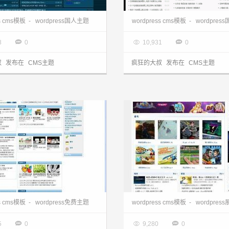
wordpress cms主题:小型门户tstylepro主题
ss cms模板
-
wordpress国人主题
wordpress cms模板
-
wordpres
3.28

2013.03.28



8
0
10,931
0
叔
发布在
CMS主题
疯狂的大叔
发布在
CMS主题
ress cms主题:中文DJcms主题
ss cms模板
-
wordpress免费主题
wordpress cms模板
-
wordpres
3.28

2013.03.28



5
0
9,280
0