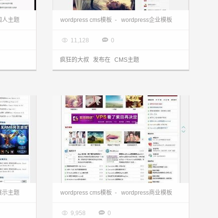
wordpress cms主题:国人原创gcms主题
wordpress企业主题:Mossight主题免费发布
s国人主题
wordpress cms模板
-
wordpress企业模板

2013.03.28


11,128
0
疯狂的大叔
发布在
CMS主题
wordpress cms主题:门户信息网PBlue主题
wordpress cms主题:小型门户ConcisePro主题
s展示主题
wordpress cms模板
-
wordpress商业模板

2013.03.28


9,958
0