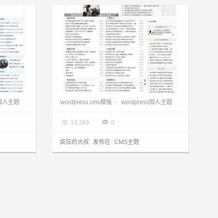
wordpress cms主题:高仿织梦dedecms主题
wordpress cms主题:中文DyMoo主题
s国人主题
wordpress cms模板
-
wordpress国人主题

2013.03.28


13,269
0
疯狂的大叔
发布在
CMS主题