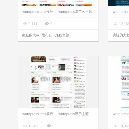
wordpress cms主题:淘宝客xuejian2.0主题
wordpress cms模板
-
wordpress淘宝客主题
wordpre

2013.03.28

2013.0



9,111
0
12,16
疯狂的大叔
发布在
CMS主题
疯狂的大
wordpress cms主题:中文小型门户lovnvns2.0主题
wordp
wordpress cms模板
-
wordpress展示主题
wordpre

2013.03.28

2013.0



10,490
0
10,06