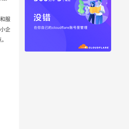
销和服
小企
点。