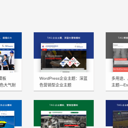
型模板
WordPress企业主题：深蓝
多用途、扁
蓝色大气耐
色营销型企业主题
主题—Est
NstTheme发布