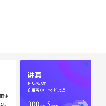

也想出现在这里
面企
观。