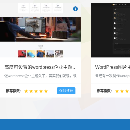

也想出现在这里？
联系我们
吧
高度可设置的wordpress企业主题indigo分享
做wordpress企业主题久了，其实我们发现，很
曾经有一次制作wordp
多的布局和界面都是极为相似的，不同的就是
一个类朋友圈一样的 
配色和元素细节。为此我们创造了一个高可设
喜欢，所以后来自己也
强烈推荐
推荐指数：
推荐指数：
置，并且模块可以重复利用的wordpress企业主
分享站也行，说是分享
题出来，为它命名为indigo，湛蓝的意思。 什
种多图的组合方式很有
么是高度可设置？简单说，我们把所有的模块
的图片的数量，对其进
都做成了小工具，并且在每个小工具里增加了
张，超过9张的，在第
很多的设置，包...
还有多少...