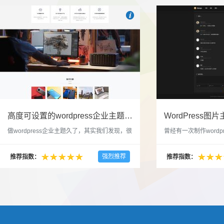

也想出现在这里？
联系我们
吧
高度可设置的wordpress企业主题indigo分享
做wordpress企业主题久了，其实我们发现，很
曾经有一次制作wordp
多的布局和界面都是极为相似的，不同的就是
一个类朋友圈一样的 
配色和元素细节。为此我们创造了一个高可设
喜欢，所以后来自己也
强烈推荐
推荐指数：
推荐指数：
置，并且模块可以重复利用的wordpress企业主
分享站也行，说是分享
题出来，为它命名为indigo，湛蓝的意思。 什
种多图的组合方式很有
么是高度可设置？简单说，我们把所有的模块
的图片的数量，对其进
都做成了小工具，并且在每个小工具里增加了
张，超过9张的，在第
很多的设置，包...
还有多少...