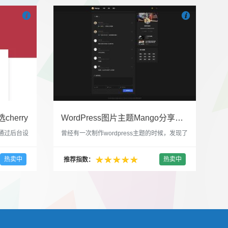


也想出现在这里？
联系我们
吧
也想出现在这里
cherry
WordPress图片主题Mango分享，类朋友圈的博客主题
，通过后台设
曾经有一次制作wordpress主题的时候，发现了
，一款很
一个类朋友圈一样的 图文组合的 展示风格很是
，可以对
喜欢，所以后来自己也做了一个。说它是图片
热卖中
热卖中
推荐指数：
，比如你
分享站也行，说是分享心情也行，总之就是这
，或者不
种多图的组合方式很有感觉。 根据文章里拥有
以设置是
的图片的数量，对其进行组合布局，最多显示9
首字放大展
张，超过9张的，在第9张的图片上展示 文章里
还有多少...