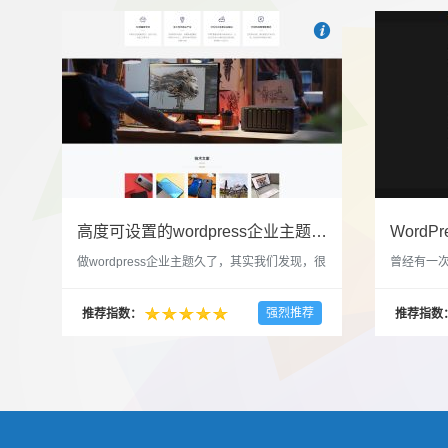

也想出现在这里？
联系我
高度可设置的wordpress企业主题indigo分享
做wordpress企业主题久了，其实我们发现，很
曾经有一次
多的布局和界面都是极为相似的，不同的就是
一个类朋友
配色和元素细节。为此我们创造了一个高可设
喜欢，所
强烈推荐
推荐指数：
推荐指数
置，并且模块可以重复利用的wordpress企业主
分享站也
题出来，为它命名为indigo，湛蓝的意思。 什
种多图的组
么是高度可设置？简单说，我们把所有的模块
的图片的
都做成了小工具，并且在每个小工具里增加了
张，超过9
很多的设置，包...
还有多少...