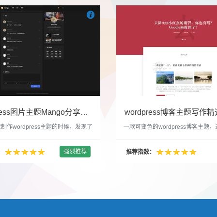

们
吧
也想出现在这里？
联系我们
吧
WordPress图片主题Mango分享，类朋友圈的博客主题
wordpress博客主题写作精选
制作wordpress主题的时候，发现了
一款可变色的wordpress博客主题
圈一样的 图文组合的 展示风格很是
置的选色卡可以设置为你喜欢的颜色
以后来自己也做了一个。说它是图片
纯粹的写作博客主题，如果你不喜欢
强烈推荐
：
推荐指数：
行，说是分享心情也行，总之就是这
文章列表里的很多布局进行展现设置
合方式很有感觉。 根据文章里拥有
不喜欢缩略图，不喜欢文章简短描述
数量，对其进行组合布局，最多显示9
喜欢那个阅读更多的按钮，他们都可
张的，在第9张的图片上展示 文章里
否显示。 这款主题的特别之处 1、
示； 2、多个小...