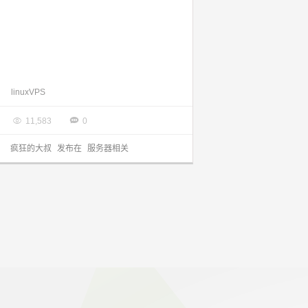
新手linuxVPS使用者需要记住的一些命令
linuxVPS

2013.11.16


11,583
0
疯狂的大叔
发布在
服务器相关