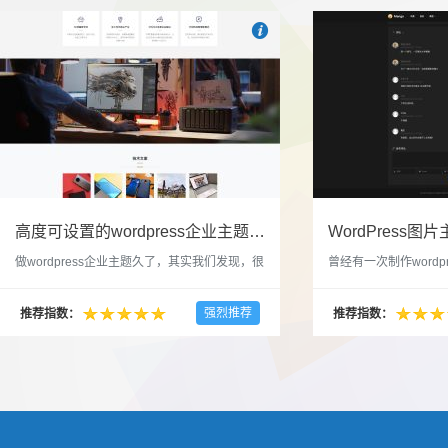

也想出现在这里？
联系我们
吧
高度可设置的wordpress企业主题indigo分享
做wordpress企业主题久了，其实我们发现，很
曾经有一次制作wordp
多的布局和界面都是极为相似的，不同的就是
一个类朋友圈一样的 
配色和元素细节。为此我们创造了一个高可设
喜欢，所以后来自己也
强烈推荐
推荐指数：
推荐指数：
置，并且模块可以重复利用的wordpress企业主
分享站也行，说是分享
题出来，为它命名为indigo，湛蓝的意思。 什
种多图的组合方式很有
么是高度可设置？简单说，我们把所有的模块
的图片的数量，对其进
都做成了小工具，并且在每个小工具里增加了
张，超过9张的，在第
很多的设置，包...
还有多少...