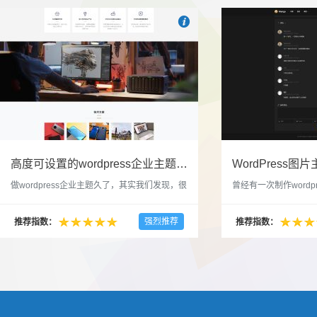

也想出现在这里？
联系我们
吧
高度可设置的wordpress企业主题indigo分享
做wordpress企业主题久了，其实我们发现，很
曾经有一次制作wordp
多的布局和界面都是极为相似的，不同的就是
一个类朋友圈一样的 
配色和元素细节。为此我们创造了一个高可设
喜欢，所以后来自己也
强烈推荐
推荐指数：
推荐指数：
置，并且模块可以重复利用的wordpress企业主
分享站也行，说是分享
题出来，为它命名为indigo，湛蓝的意思。 什
种多图的组合方式很有
么是高度可设置？简单说，我们把所有的模块
的图片的数量，对其进
都做成了小工具，并且在每个小工具里增加了
张，超过9张的，在第
很多的设置，包...
还有多少...