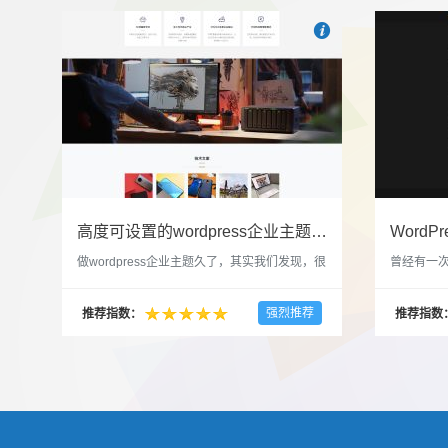

也想出现在这里？
联系我
高度可设置的wordpress企业主题indigo分享
做wordpress企业主题久了，其实我们发现，很
曾经有一次
多的布局和界面都是极为相似的，不同的就是
一个类朋友
配色和元素细节。为此我们创造了一个高可设
喜欢，所
强烈推荐
推荐指数：
推荐指数
置，并且模块可以重复利用的wordpress企业主
分享站也
题出来，为它命名为indigo，湛蓝的意思。 什
种多图的组
么是高度可设置？简单说，我们把所有的模块
的图片的
都做成了小工具，并且在每个小工具里增加了
张，超过9
很多的设置，包...
还有多少...