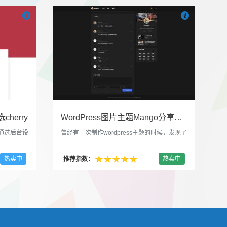


也想出现在这里？
联系我们
吧
也想出现在这里
cherry
WordPress图片主题Mango分享，类朋友圈的博客主题
，通过后台设
曾经有一次制作wordpress主题的时候，发现了
，一款很
一个类朋友圈一样的 图文组合的 展示风格很是
，可以对
喜欢，所以后来自己也做了一个。说它是图片
热卖中
热卖中
推荐指数：
，比如你
分享站也行，说是分享心情也行，总之就是这
，或者不
种多图的组合方式很有感觉。 根据文章里拥有
以设置是
的图片的数量，对其进行组合布局，最多显示9
首字放大展
张，超过9张的，在第9张的图片上展示 文章里
还有多少...