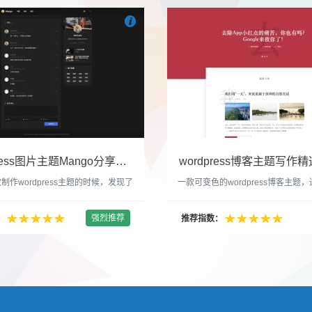

们
吧
也想出现在这里？
联系我们
吧
WordPress图片主题Mango分享，类朋友圈的博客主题
wordpress博客主题写作精选
制作wordpress主题的时候，发现了
一款可变色的wordpress博客主题
圈一样的 图文组合的 展示风格很是
置的选色卡可以设置为你喜欢的颜色
以后来自己也做了一个。说它是图片
纯粹的写作博客主题，如果你不喜欢
强烈推荐
：
推荐指数：
行，说是分享心情也行，总之就是这
文章列表里的很多布局进行展现设置
合方式很有感觉。 根据文章里拥有
不喜欢缩略图，不喜欢文章简短描述
数量，对其进行组合布局，最多显示9
喜欢那个阅读更多的按钮，他们都可
张的，在第9张的图片上展示 文章里
否显示。 这款主题的特别之处 1、
示； 2、多个小...