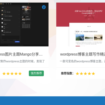

们
吧
也想出现在这里？
联系我们
吧
WordPress图片主题Mango分享，类朋友圈的博客主题
wordpress博客主题写作精选
制作wordpress主题的时候，发现了
一款可变色的wordpress博客主题
圈一样的 图文组合的 展示风格很是
置的选色卡可以设置为你喜欢的颜色
以后来自己也做了一个。说它是图片
纯粹的写作博客主题，如果你不喜欢
强烈推荐
：
推荐指数：
行，说是分享心情也行，总之就是这
文章列表里的很多布局进行展现设置
合方式很有感觉。 根据文章里拥有
不喜欢缩略图，不喜欢文章简短描述
数量，对其进行组合布局，最多显示9
喜欢那个阅读更多的按钮，他们都可
张的，在第9张的图片上展示 文章里
否显示。 这款主题的特别之处 1、
示； 2、多个小...