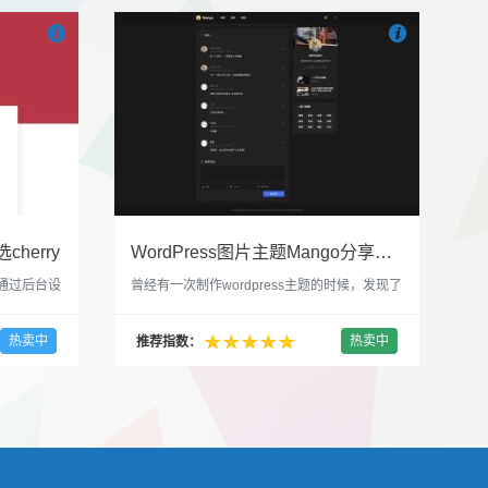


也想出现在这里？
联系我们
吧
也想出现在这里
cherry
WordPress图片主题Mango分享，类朋友圈的博客主题
，通过后台设
曾经有一次制作wordpress主题的时候，发现了
，一款很
一个类朋友圈一样的 图文组合的 展示风格很是
，可以对
喜欢，所以后来自己也做了一个。说它是图片
热卖中
热卖中
推荐指数：
，比如你
分享站也行，说是分享心情也行，总之就是这
，或者不
种多图的组合方式很有感觉。 根据文章里拥有
以设置是
的图片的数量，对其进行组合布局，最多显示9
首字放大展
张，超过9张的，在第9张的图片上展示 文章里
还有多少...