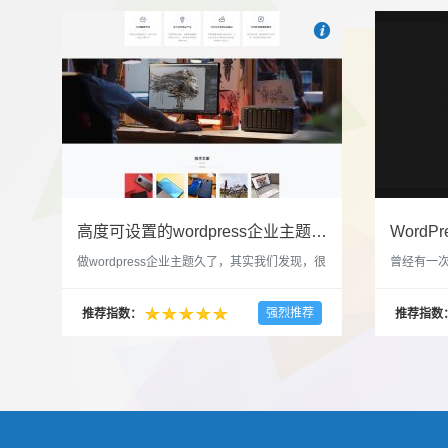

也想出现在这里？
联系我
高度可设置的wordpress企业主题indigo分享
做wordpress企业主题久了，其实我们发现，很
曾经有一次
多的布局和界面都是极为相似的，不同的就是
一个类朋友
配色和元素细节。为此我们创造了一个高可设
喜欢，所
强烈推荐
推荐指数：
推荐指数
置，并且模块可以重复利用的wordpress企业主
分享站也
题出来，为它命名为indigo，湛蓝的意思。 什
种多图的组
么是高度可设置？简单说，我们把所有的模块
的图片的
都做成了小工具，并且在每个小工具里增加了
张，超过9
很多的设置，包...
还有多少...