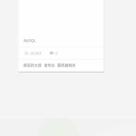
MySQL server PID file could not be found! 的解决办法
MySQL

2016.07.30


26,864
0
疯狂的大叔
发布在
服务器相关