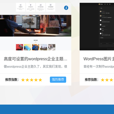

也想出现在这里？
联系我们
吧
高度可设置的wordpress企业主题indigo分享
做wordpress企业主题久了，其实我们发现，很
曾经有一次制作wordp
多的布局和界面都是极为相似的，不同的就是
一个类朋友圈一样的 
配色和元素细节。为此我们创造了一个高可设
喜欢，所以后来自己也
强烈推荐
推荐指数：
推荐指数：
置，并且模块可以重复利用的wordpress企业主
分享站也行，说是分享
题出来，为它命名为indigo，湛蓝的意思。 什
种多图的组合方式很有
么是高度可设置？简单说，我们把所有的模块
的图片的数量，对其进
都做成了小工具，并且在每个小工具里增加了
张，超过9张的，在第
很多的设置，包...
还有多少...