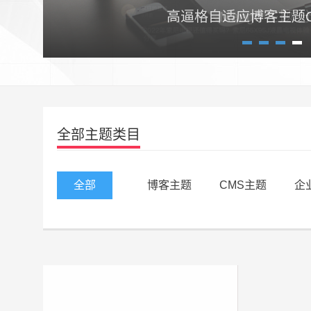
高逼格自适应博客主题Craz
1
2
3
4
全部主题类目
全部
博客主题
CMS主题
企