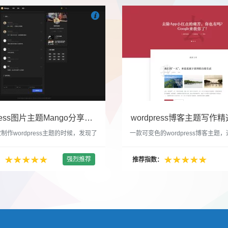

们
吧
也想出现在这里？
联系我们
吧
WordPress图片主题Mango分享，类朋友圈的博客主题
wordpress博客主题写作精选
制作wordpress主题的时候，发现了
一款可变色的wordpress博客主题
圈一样的 图文组合的 展示风格很是
置的选色卡可以设置为你喜欢的颜色
以后来自己也做了一个。说它是图片
纯粹的写作博客主题，如果你不喜欢
强烈推荐
：
推荐指数：
行，说是分享心情也行，总之就是这
文章列表里的很多布局进行展现设置
合方式很有感觉。 根据文章里拥有
不喜欢缩略图，不喜欢文章简短描述
数量，对其进行组合布局，最多显示9
喜欢那个阅读更多的按钮，他们都可
张的，在第9张的图片上展示 文章里
否显示。 这款主题的特别之处 1、
示； 2、多个小...