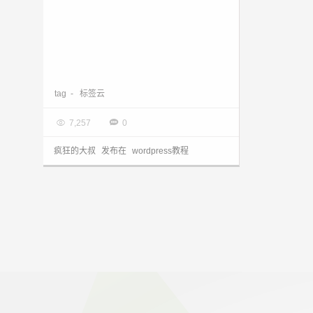
wp_tag_cloud标签云参数详解
tag
-
标签云

2014.01.08


7,257
0
疯狂的大叔
发布在
wordpress教程