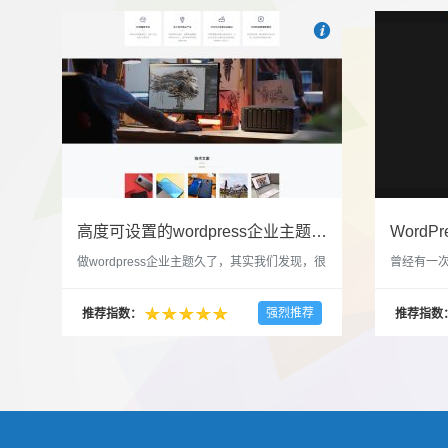

也想出现在这里？
联系我
高度可设置的wordpress企业主题indigo分享
做wordpress企业主题久了，其实我们发现，很
曾经有一次
多的布局和界面都是极为相似的，不同的就是
一个类朋友
配色和元素细节。为此我们创造了一个高可设
喜欢，所
强烈推荐
推荐指数：
推荐指数
置，并且模块可以重复利用的wordpress企业主
分享站也
题出来，为它命名为indigo，湛蓝的意思。 什
种多图的组
么是高度可设置？简单说，我们把所有的模块
的图片的
都做成了小工具，并且在每个小工具里增加了
张，超过9
很多的设置，包...
还有多少...