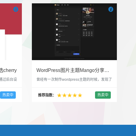


也想出现在这里？
联系我们
吧
也想出现在这里
cherry
WordPress图片主题Mango分享，类朋友圈的博客主题
，通过后台设
曾经有一次制作wordpress主题的时候，发现了
，一款很
一个类朋友圈一样的 图文组合的 展示风格很是
，可以对
喜欢，所以后来自己也做了一个。说它是图片
热卖中
热卖中
推荐指数：
，比如你
分享站也行，说是分享心情也行，总之就是这
，或者不
种多图的组合方式很有感觉。 根据文章里拥有
以设置是
的图片的数量，对其进行组合布局，最多显示9
首字放大展
张，超过9张的，在第9张的图片上展示 文章里
还有多少...