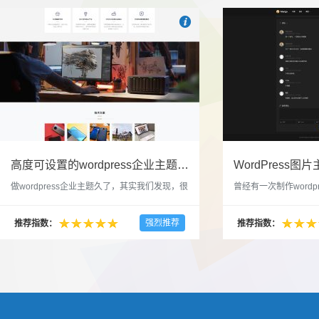

也想出现在这里？
联系我们
吧
高度可设置的wordpress企业主题indigo分享
做wordpress企业主题久了，其实我们发现，很
曾经有一次制作wordp
多的布局和界面都是极为相似的，不同的就是
一个类朋友圈一样的 
配色和元素细节。为此我们创造了一个高可设
喜欢，所以后来自己也
强烈推荐
推荐指数：
推荐指数：
置，并且模块可以重复利用的wordpress企业主
分享站也行，说是分享
题出来，为它命名为indigo，湛蓝的意思。 什
种多图的组合方式很有
么是高度可设置？简单说，我们把所有的模块
的图片的数量，对其进
都做成了小工具，并且在每个小工具里增加了
张，超过9张的，在第
很多的设置，包...
还有多少...