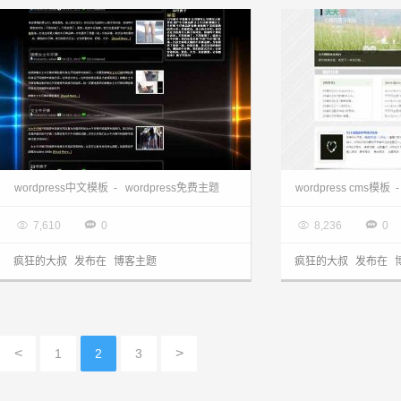
wordpress博客:国人原创xuanli主题
wordpress中文模板
-
wordpress免费主题
wordpress cms模板

2013.03.28

2013.03.28




7,610
0
8,236
0
疯狂的大叔
发布在
博客主题
疯狂的大叔
发布在
<
>
1
2
3