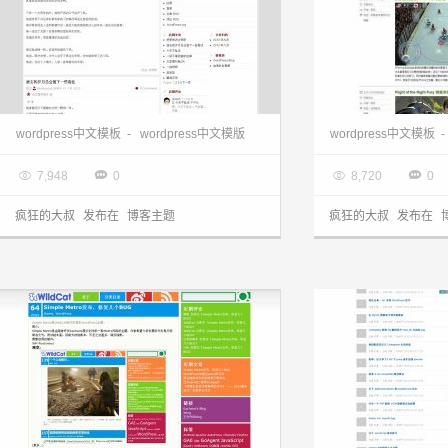
wordpress中文主题:创意博客division主题
wordpress模板
wordpress中文模板
-
wordpress中文模版
wordpress中文模板
-

2013.03.28

2013.03.28




7,948
0
8,720
0
疯狂的大叔
发布在
博客主题
疯狂的大叔
发布在