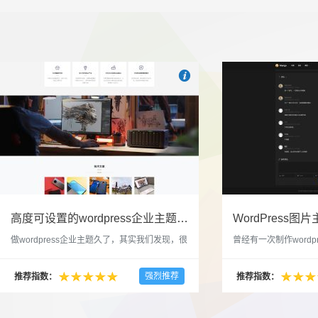

也想出现在这里？
联系我们
吧
高度可设置的wordpress企业主题indigo分享
做wordpress企业主题久了，其实我们发现，很
曾经有一次制作wordp
多的布局和界面都是极为相似的，不同的就是
一个类朋友圈一样的 
配色和元素细节。为此我们创造了一个高可设
喜欢，所以后来自己也
强烈推荐
推荐指数：
推荐指数：
置，并且模块可以重复利用的wordpress企业主
分享站也行，说是分享
题出来，为它命名为indigo，湛蓝的意思。 什
种多图的组合方式很有
么是高度可设置？简单说，我们把所有的模块
的图片的数量，对其进