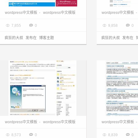
wordpress模板:绚丽simplemetro主题
wordpress下载
wordpress中文模板
-
wordpress中文模版
wordpress中文模板
-

2013.03.28

2013.03.28




7,855
0
9,858
0
疯狂的大叔
发布在
博客主题
疯狂的大叔
发布在
wordpress主题:小清新p1主题
wordpress中文模板
-
wordpress中文模版
wordpress中文模板
-

2013.03.28

2013.03.28




8,573
0
8,839
0