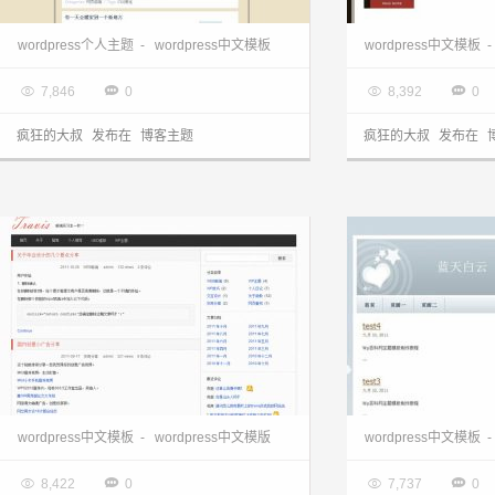
wordpress博客:个人博客sepia-m主题
wordpress主题
wordpress个人主题
-
wordpress中文模板
wordpress中文模板
-

2013.03.28

2013.03.28




7,846
0
8,392
0
疯狂的大叔
发布在
博客主题
疯狂的大叔
发布在
wordpress主题站:简洁大方iGoogle主题
wordpress中文模板
-
wordpress中文模版
wordpress中文模板
-

2013.03.28

2013.03.28




8,422
0
7,737
0