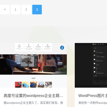
<
1
2
3

也想出现在这里？
联系我们
吧
高度可设置的wordpress企业主题indigo分享
做wordpress企业主题久了，其实我们发现，很
曾经有一次制作wordp