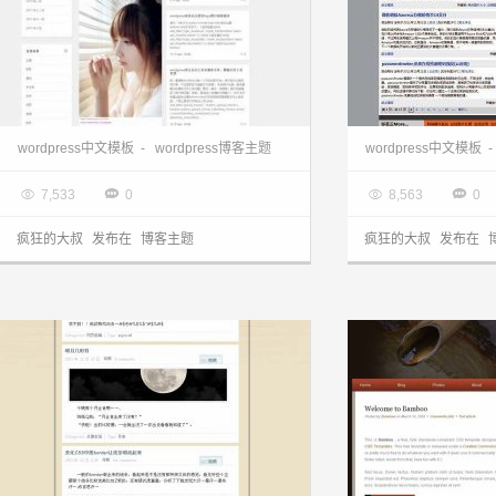
wordpress中文主题:三栏中文colletion主题
wordpress主题
wordpress中文模板
-
wordpress博客主题
wordpress中文模板
-

2013.03.28

2013.03.28




7,533
0
8,563
0
疯狂的大叔
发布在
博客主题
疯狂的大叔
发布在