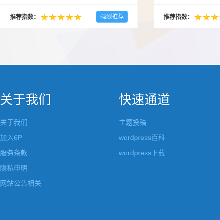
多的布局和界面都是极为相似的，不同的就是
一个类朋友圈一样的 
配色和元素细节。为此我们创造了一个高可设
喜欢，所以后来自己也
强烈推荐
推荐指数：
推荐指数：
置，并且模块可以重复利用的wordpress企业主
分享站也行，说是分享
题出来，为它命名为indigo，湛蓝的意思。 什
种多图的组合方式很有
么是高度可设置？简单说，我们把所有的模块
的图片的数量，对其进
都做成了小工具，并且在每个小工具里增加了
张，超过9张的，在第
很多的设置，包...
还有多少...
关于我们
快速通道
关于我们
主题投稿
加入6P
wordpress百科
服务条款
wordpress下载
隐私申明
网站公告相关