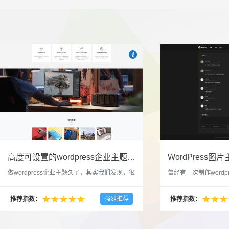

也想出现在这里？
联系我们
吧
高度可设置的wordpress企业主题indigo分享
做wordpress企业主题久了，其实我们发现，很
曾经有一次制作wordp
多的布局和界面都是极为相似的，不同的就是
一个类朋友圈一样的 
配色和元素细节。为此我们创造了一个高可设
喜欢，所以后来自己也
强烈推荐
推荐指数：
推荐指数：
置，并且模块可以重复利用的wordpress企业主
分享站也行，说是分享
题出来，为它命名为indigo，湛蓝的意思。 什
种多图的组合方式很有
么是高度可设置？简单说，我们把所有的模块
的图片的数量，对其进