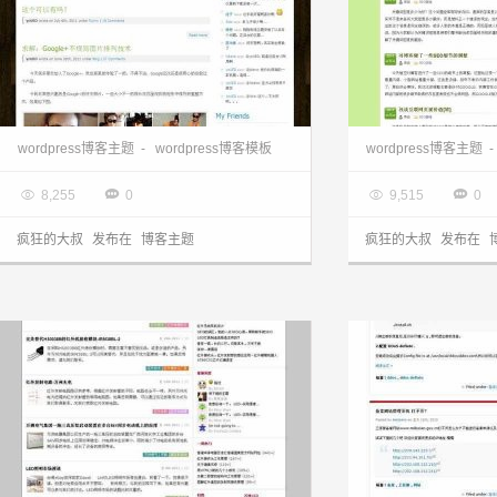
wordpress主题下载:经典yotheme主题
wordpress主题站:
wordpress博客主题
-
wordpress博客模板
wordpress博客主题
-

2013.03.28

2013.03.28




8,255
0
9,515
0
疯狂的大叔
发布在
博客主题
疯狂的大叔
发布在