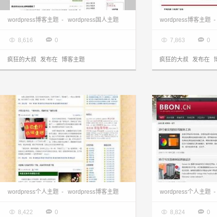
wordpress主题站:zhutoo主题
wordpress模板下
wordpress博客主题
-
wordpress国人主题
wordpress博客主题
-

2013.03.28

2013.03.28




8,616
0
7,863
0
疯狂的大叔
发布在
博客主题
疯狂的大叔
发布在
wordpress中文主题下载:budeyan主题
wordpress主题站
wordpress个人主题
-
wordpress博客主题
wordpress个人主题
-

2013.03.28

2013.03.28




8,422
0
8,824
0