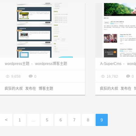
wordpress博客主题 两栏clothM主题下载
wordpress主题
-
wordpress博客主题
A-SuperCms
-
wor

2013.03.15

2013.03.11




9,658
0
16,782
0
疯狂的大叔
发布在
博客主题
疯狂的大叔
发布在
<
1
…
5
6
7
8
9