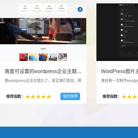

也想出现在这里？
联系我们
吧
高度可设置的wordpress企业主题indigo分享
做wordpress企业主题久了，其实我们发现，很
曾经有一次制作wordp
多的布局和界面都是极为相似的，不同的就是
一个类朋友圈一样的 
配色和元素细节。为此我们创造了一个高可设
喜欢，所以后来自己也
强烈推荐
推荐指数：
推荐指数：
置，并且模块可以重复利用的wordpress企业主
分享站也行，说是分享
题出来，为它命名为indigo，湛蓝的意思。 什
种多图的组合方式很有
么是高度可设置？简单说，我们把所有的模块
的图片的数量，对其进
都做成了小工具，并且在每个小工具里增加了
张，超过9张的，在第
很多的设置，包...
还有多少...