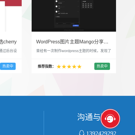
cherry
WordPress图片主题Mango分享，类朋友圈的博客主题
，通过后台设
曾经有一次制作wordpress主题的时候，发现了
，一款很
一个类朋友圈一样的 图文组合的 展示风格很是
，可以对
喜欢，所以后来自己也做了一个。说它是图片
热卖中
热卖中
推荐指数：
，比如你
分享站也行，说是分享心情也行，总之就是这
，或者不
种多图的组合方式很有感觉。 根据文章里拥有
以设置是
的图片的数量，对其进行组合布局，最多显示9
首字放大展
张，超过9张的，在第9张的图片上展示 文章里
还有多少...
沟通与联系

1392429292