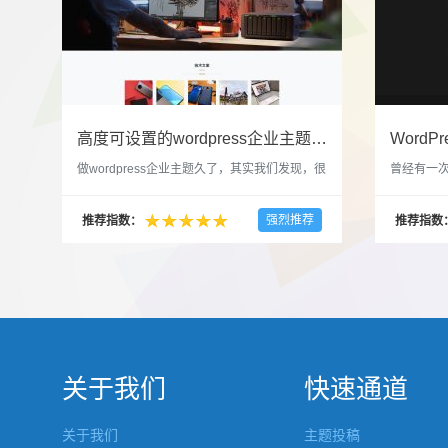
高度可设置的wordpress企业主题indigo分享
做wordpress企业主题久了，其实我们发现，很
曾经有一次
多的布局和界面都是极为相似的，不同的就是
一个类朋友
配色和元素细节。为此我们创造了一个高可设
喜欢，所
强烈推荐
推荐指数：
推荐指数
置，并且模块可以重复利用的wordpress企业主
分享站也
题出来，为它命名为indigo，湛蓝的意思。 什
种多图的组
么是高度可设置？简单说，我们把所有的模块
的图片的
都做成了小工具，并且在每个小工具里增加了
张，超过9
很多的设置，包...
还有多少...
关于我们
快速通道
关于我们
主题投稿