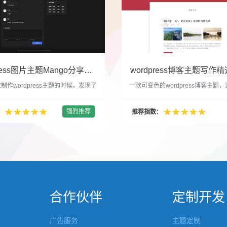
WordPress图片主题Mango分享，类朋友圈的博客主题
wordpress博客主题写作精选
制作wordpress主题的时候，发现了
一款可变色的wordpress博客主题
圈一样的 图文组合的 展示风格很是
置的选色卡可以设置为你喜欢的颜色
以后来自己也做了一个。说它是图片
纯粹的写作博客主题，如果你不喜欢
强烈推荐
：
推荐指数：
行，说是分享心情也行，总之就是这
文章列表里的很多布局进行展现设置
合方式很有感觉。 根据文章里拥有
不喜欢缩略图，不喜欢文章简短描述
数量，对其进行组合布局，最多显示9
喜欢那个阅读更多的按钮，他们都可
张的，在第9张的图片上展示 文章里
否显示。 这款主题的特别之处 1、
示； 2、多个小...
合作伙伴
定制开发
广告服务
主题定制