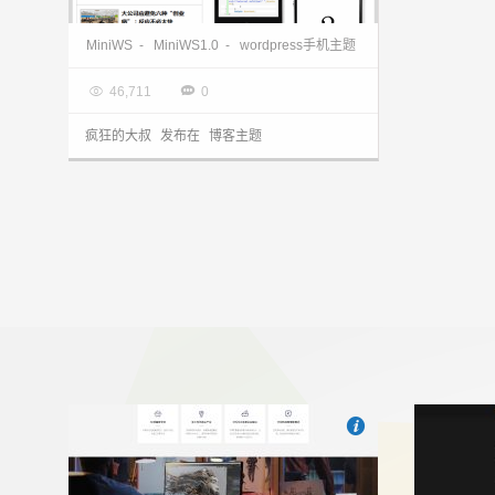
wordpress手机主题MiniWS1.0主题发布
MiniWS
-
MiniWS1.0
-
wordpress手机主题

2013.03.28


46,711
0
疯狂的大叔
发布在
博客主题

也想出现在这里？
联系我