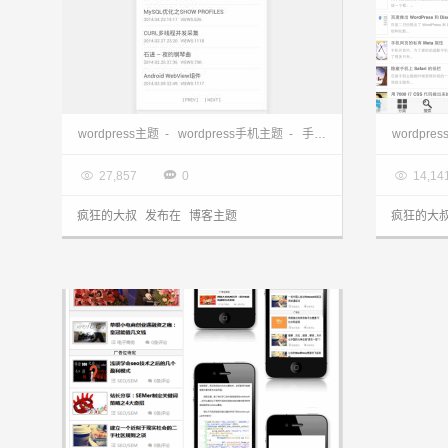
wordpress手机主题：只有2.36K的极简手机主题YPMobile分享
wordpress主题
-
wordpress手机主题
-
手机主题
wordpr

2015.01.12

2014.0



27,857
0
14,14
疯狂的大叔
发布在
博客主题
疯狂的大