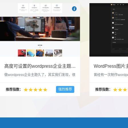

也想出现在这里？
联系我们
吧
高度可设置的wordpress企业主题indigo分享
做wordpress企业主题久了，其实我们发现，很
曾经有一次制作wordp
多的布局和界面都是极为相似的，不同的就是
一个类朋友圈一样的 
配色和元素细节。为此我们创造了一个高可设
喜欢，所以后来自己也
强烈推荐
推荐指数：
推荐指数：
置，并且模块可以重复利用的wordpress企业主
分享站也行，说是分享
题出来，为它命名为indigo，湛蓝的意思。 什
种多图的组合方式很有
么是高度可设置？简单说，我们把所有的模块
的图片的数量，对其进
都做成了小工具，并且在每个小工具里增加了
张，超过9张的，在第
很多的设置，包...
还有多少...