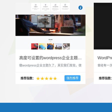

也想出现在这里？
联系我
高度可设置的wordpress企业主题indigo分享
做wordpress企业主题久了，其实我们发现，很
曾经有一次
多的布局和界面都是极为相似的，不同的就是
一个类朋友
配色和元素细节。为此我们创造了一个高可设
喜欢，所
强烈推荐
推荐指数：
推荐指数
置，并且模块可以重复利用的wordpress企业主
分享站也
题出来，为它命名为indigo，湛蓝的意思。 什
种多图的组
么是高度可设置？简单说，我们把所有的模块
的图片的
都做成了小工具，并且在每个小工具里增加了
张，超过9
很多的设置，包...
还有多少...