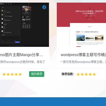

们
吧
也想出现在这里？
联系我们
吧
WordPress图片主题Mango分享，类朋友圈的博客主题
wordpress博客主题写作精选
制作wordpress主题的时候，发现了
一款可变色的wordpress博客主题
圈一样的 图文组合的 展示风格很是
置的选色卡可以设置为你喜欢的颜色
以后来自己也做了一个。说它是图片
纯粹的写作博客主题，如果你不喜欢
强烈推荐
：
推荐指数：
行，说是分享心情也行，总之就是这
文章列表里的很多布局进行展现设置
合方式很有感觉。 根据文章里拥有
不喜欢缩略图，不喜欢文章简短描述
数量，对其进行组合布局，最多显示9
喜欢那个阅读更多的按钮，他们都可
张的，在第9张的图片上展示 文章里
否显示。 这款主题的特别之处 1、
示； 2、多个小...