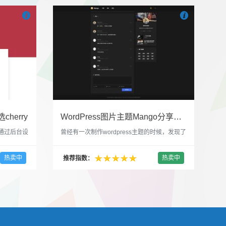


也想出现在这里？
联系我们
吧
也想出现在这里
cherry
WordPress图片主题Mango分享，类朋友圈的博客主题
，通过后台设
曾经有一次制作wordpress主题的时候，发现了
，一款很
一个类朋友圈一样的 图文组合的 展示风格很是
，可以对
喜欢，所以后来自己也做了一个。说它是图片
热卖中
热卖中
推荐指数：
，比如你
分享站也行，说是分享心情也行，总之就是这
，或者不
种多图的组合方式很有感觉。 根据文章里拥有
以设置是
的图片的数量，对其进行组合布局，最多显示9
首字放大展
张，超过9张的，在第9张的图片上展示 文章里
还有多少...