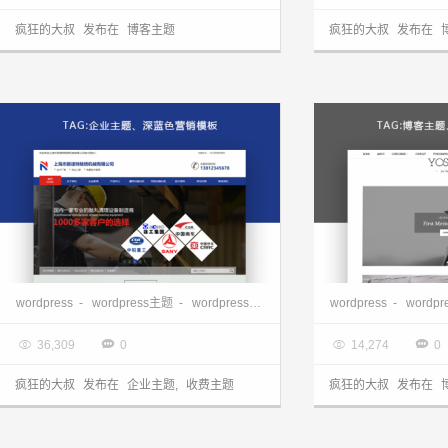
疯狂的大叔
发布在
博客主题
疯狂的大叔
发布在
WordPress企业主题：深蓝色营销型企业主题NstTheme发布
wordpress博客主题
wordpress
-
wordpress主题
-
wordpress企业主题
-
wordpress企业模板
wordpress
-
wordp

2017.08.07

2017.08.05




36,309
0
14,274
0
疯狂的大叔
发布在
企业主题
,
收费主题
疯狂的大叔
发布在