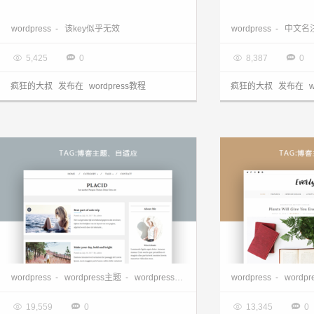
WordPress 找回密码提示“抱歉，该key似乎无效”
wordpress注
wordpress
-
该key似乎无效
wordpress
-
中文名

2017.08.28

2017.08.28




5,425
0
8,387
0
疯狂的大叔
发布在
wordpress教程
疯狂的大叔
发布在
wordpress博客主题—Placid 1.0.0
wordpress博客主题-
wordpress
-
wordpress主题
-
wordpress主题下载
-
wordpress免费主题
wordpress
-
wordp
-

2017.08.24

2017.08.18




19,559
0
13,345
0