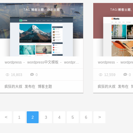
wordpress博客主题、杂志主题-Extra
wordpress
-
wordpress中文模板
-
wordpress主题
-
wordpress免费主题
wordpress
-
wordp
-

2017.07.20

2017.07.14




16,803
0
12,559
0
疯狂的大叔
发布在
博客主题
疯狂的大叔
发布在
<
>
1
2
3
4
5
6