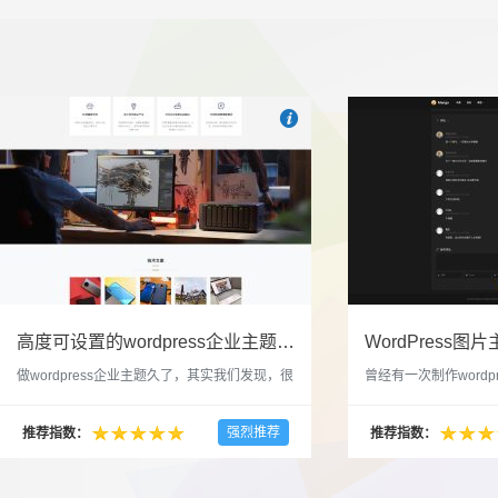

也想出现在这里？
联系我们
吧
高度可设置的wordpress企业主题indigo分享
做wordpress企业主题久了，其实我们发现，很
曾经有一次制作wordp
多的布局和界面都是极为相似的，不同的就是
一个类朋友圈一样的 
配色和元素细节。为此我们创造了一个高可设
喜欢，所以后来自己也
强烈推荐
推荐指数：
推荐指数：
置，并且模块可以重复利用的wordpress企业主
分享站也行，说是分享
题出来，为它命名为indigo，湛蓝的意思。 什
种多图的组合方式很有
么是高度可设置？简单说，我们把所有的模块
的图片的数量，对其进