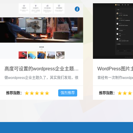

也想出现在这里？
联系我们
吧
高度可设置的wordpress企业主题indigo分享
做wordpress企业主题久了，其实我们发现，很
曾经有一次制作wordp
多的布局和界面都是极为相似的，不同的就是
一个类朋友圈一样的 
配色和元素细节。为此我们创造了一个高可设
喜欢，所以后来自己也
强烈推荐
推荐指数：
推荐指数：
置，并且模块可以重复利用的wordpress企业主
分享站也行，说是分享
题出来，为它命名为indigo，湛蓝的意思。 什
种多图的组合方式很有
么是高度可设置？简单说，我们把所有的模块
的图片的数量，对其进
都做成了小工具，并且在每个小工具里增加了
张，超过9张的，在第
很多的设置，包...
还有多少...