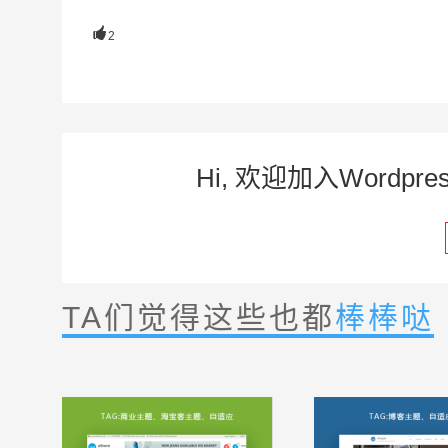

2
Hi, 欢迎加入Word
TA们觉得这些也都
棒棒哒