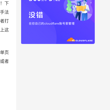
歉！下
营手法
者打
用上这
，单页
客或者