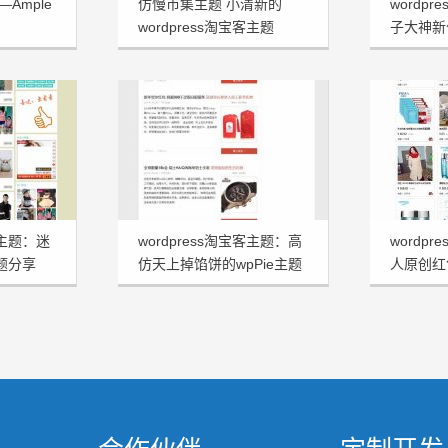
Ample
仿慢市集主题 小清新的
wordp
wordpress淘宝客主题
子大神新
Ptao
客主题：迷
wordpress淘宝客主题：高
wordp
主题分享
仿天上掉馅饼的wpPie主题
人原创红
分享
Shoppi