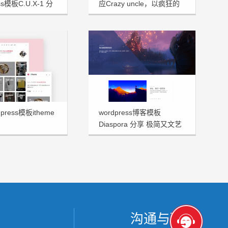
ss模板C.U.X-1 分
应Crazy uncle，以疯狂的
大叔命名！
press模板itheme
wordpress博客模板
Diaspora 分享 极简又文艺
十足
沟通与联系