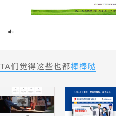

4
TA们觉得这些也都
棒棒哒