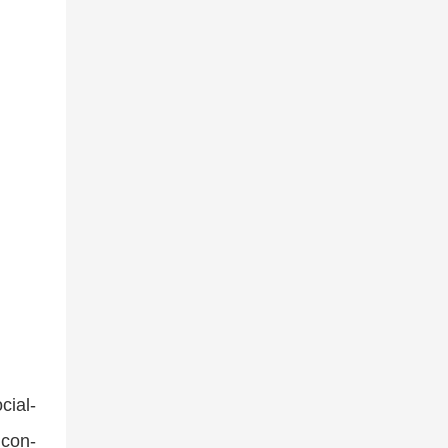
cial-
icon-