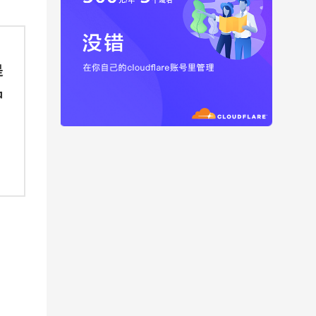
是
中
。