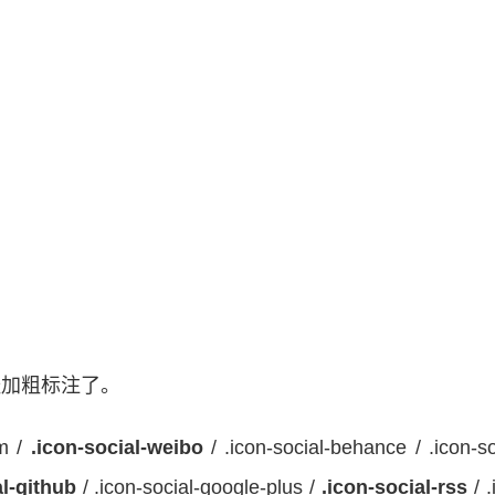
经加粗标注了。
am /
.icon-social-weibo
/ .icon-social-behance / .icon-so
al-github
/ .icon-social-google-plus /
.icon-social-rss
/ .