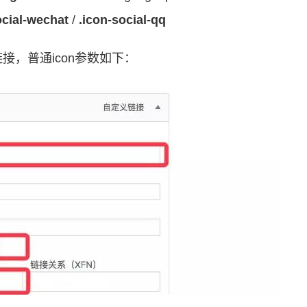
ocial-wechat
/
.icon-social-qq
，普通icon参数如下：