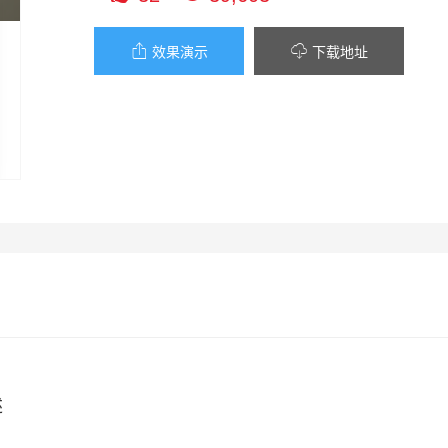


效果演示
下载地址
述