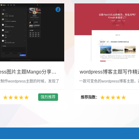

们
吧
也想出现在这里？
联系我们
吧
WordPress图片主题Mango分享，类朋友圈的博客主题
wordpress博客主题写作精选
制作wordpress主题的时候，发现了
一款可变色的wordpress博客主题
圈一样的 图文组合的 展示风格很是
置的选色卡可以设置为你喜欢的颜色
以后来自己也做了一个。说它是图片
纯粹的写作博客主题，如果你不喜欢
强烈推荐
：
推荐指数：
行，说是分享心情也行，总之就是这
文章列表里的很多布局进行展现设置
合方式很有感觉。 根据文章里拥有
不喜欢缩略图，不喜欢文章简短描述
数量，对其进行组合布局，最多显示9
喜欢那个阅读更多的按钮，他们都可
张的，在第9张的图片上展示 文章里
否显示。 这款主题的特别之处 1、
示； 2、多个小...