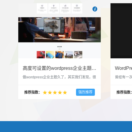

也想出现在这里？
联系我
高度可设置的wordpress企业主题indigo分享
做wordpress企业主题久了，其实我们发现，很
曾经有一次
多的布局和界面都是极为相似的，不同的就是
一个类朋友
配色和元素细节。为此我们创造了一个高可设
喜欢，所
强烈推荐
推荐指数：
推荐指数
置，并且模块可以重复利用的wordpress企业主
分享站也
题出来，为它命名为indigo，湛蓝的意思。 什
种多图的组
么是高度可设置？简单说，我们把所有的模块
的图片的
都做成了小工具，并且在每个小工具里增加了
张，超过9
很多的设置，包...
还有多少...