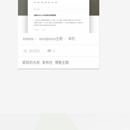
WordPress主题Adams分享，简单单栏却不失豪华配置！
Adams
-
wordpress主题
-
单栏

2017.12.04


39,603
0
疯狂的大叔
发布在
博客主题