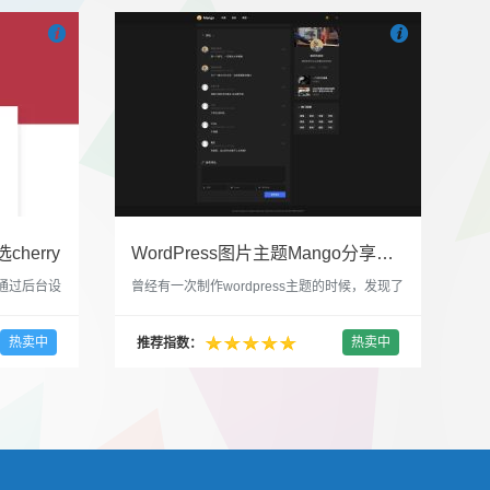


也想出现在这里？
联系我们
吧
也想出现在这里
cherry
WordPress图片主题Mango分享，类朋友圈的博客主题
，通过后台设
曾经有一次制作wordpress主题的时候，发现了
，一款很
一个类朋友圈一样的 图文组合的 展示风格很是
，可以对
喜欢，所以后来自己也做了一个。说它是图片
热卖中
热卖中
推荐指数：
，比如你
分享站也行，说是分享心情也行，总之就是这
，或者不
种多图的组合方式很有感觉。 根据文章里拥有
以设置是
的图片的数量，对其进行组合布局，最多显示9
首字放大展
张，超过9张的，在第9张的图片上展示 文章里
还有多少...