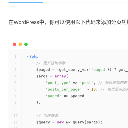
在WordPress中，你可以使用以下代码来添加分
<?php
// 定义查询参数
    $paged = (get_query_var(
'paged'
)) ? get_
    $args = 
array
(
'post_type'
 => 
'post'
, 
// 替换成你想
'posts_per_page'
 => 
10
, 
// 每页显示的
'paged'
 => $paged
    );
// 创建查询
    $query = 
new
 WP_Query($args);