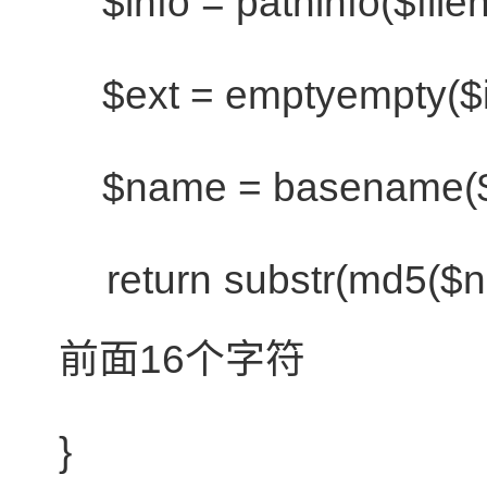
$info
=
pathinfo
(
$fil
$ext
=
empty
empty
(
$
$name
=
basename
(
return
substr
(md5(
$
前面16个字符
}