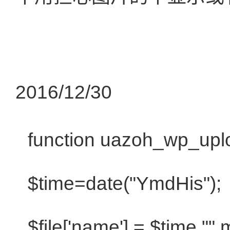
2016/12/30
function
uazoh_wp_uploa
$time
=
date
(
"YmdHis"
)
$file
['name'] =
$time
.
""
.