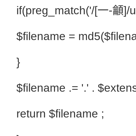
if
(preg_match('/[一-龥]/u
$filename
= md5(
$file
}
$filename
.=
'.'
.
$exten
return
$filename
;