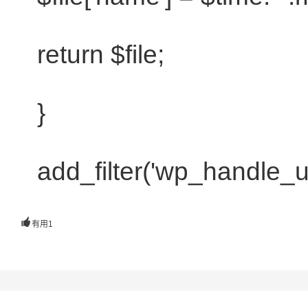
return
$file
;
}
add_filter('wp_handle_u

有用
1