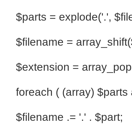
$parts
=
explode
(
'.'
,
$fi
$filename
=
array_shift
(
$extension
=
array_pop
foreach
( (
array
)
$parts
$filename
.=
'.'
.
$part
;