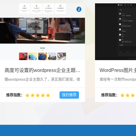

也想出现在这里？
联系我们
吧
高度可设置的wordpress企业主题indigo分享
做wordpress企业主题久了，其实我们发现，很
曾经有一次制作wordp
多的布局和界面都是极为相似的，不同的就是
一个类朋友圈一样的 
配色和元素细节。为此我们创造了一个高可设
喜欢，所以后来自己也
强烈推荐
推荐指数：
推荐指数：
置，并且模块可以重复利用的wordpress企业主
分享站也行，说是分享
题出来，为它命名为indigo，湛蓝的意思。 什
种多图的组合方式很有
么是高度可设置？简单说，我们把所有的模块
的图片的数量，对其进
都做成了小工具，并且在每个小工具里增加了
张，超过9张的，在第
很多的设置，包...
还有多少...