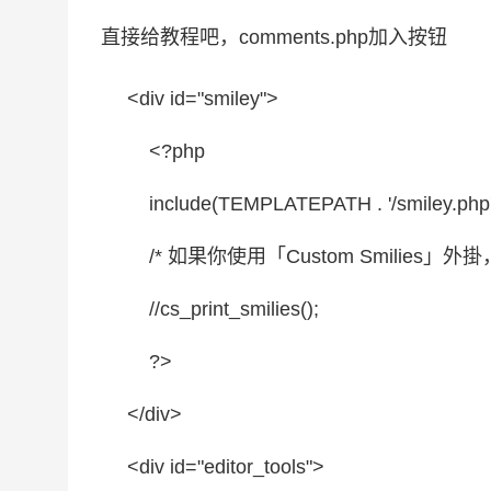
直接给教程吧，comments.php加入按钮
<div id=
"smiley"
>
<?php
include
(TEMPLATEPATH . '/smiley.p
/* 如果你使用「Custom Smilie
//cs_print_smilies();
?>
</div>
<div id=
"editor_tools"
>