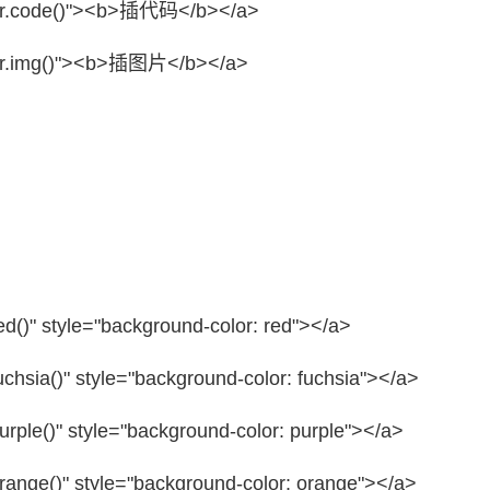
.code()"
><b>插代码</b></a>
.img()"
><b>插图片</b></a>
ed()"
style=
"background-color: red"
></a>
chsia()"
style=
"background-color: fuchsia"
></a>
urple()"
style=
"background-color: purple"
></a>
range()"
style=
"background-color: orange"
></a>