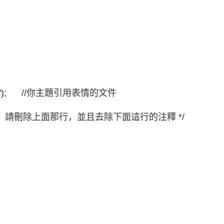
hp');
//你主題引用表情的文件
s」外掛，請刪除上面那行，並且去除下面這行的注釋 */