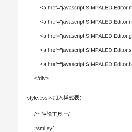
<a href=
"javascript:SIMPALED.Editor.
<a href=
"javascript:SIMPALED.Editor.n
<a href=
"javascript:SIMPALED.Editor.g
<a href=
"javascript:SIMPALED.Editor.si
<a href=
"javascript:SIMPALED.Editor.b
</div>
style.css内加入样式表：
/** 評論工具 **/
#smiley
{