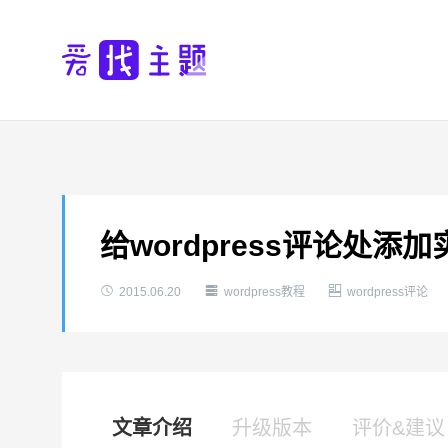
给wordpress评论处添



2015.06.20
wordpress教程
wordpress评论
文章介绍
升级版本
评价&建议