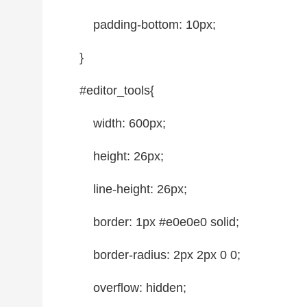
padding-bottom
:
10px
;
}
#editor
_tools{
width
:
600px
;
height
:
26px
;
line-height
:
26px
;
border
:
1px
#e0e0e0
solid
;
border
-radius:
2px
2px
0 0;
overflow
:
hidden
;