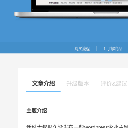
1
2
购买流程
1. 了解商品
文章介绍
升级版本
评价&建议
主题介绍
话说大叔很久没发布一些wordpress企