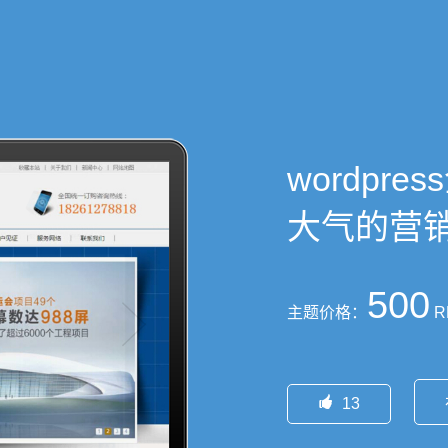
wordpr
大气的营
500
主题价格：
R

13