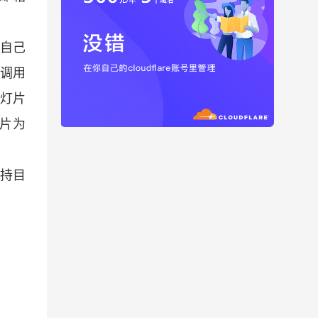
请自己
机调用
幻灯片
图片为
持目