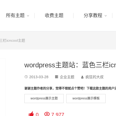
所有主题
收费主题
分享教程
三栏icncool主题
wordpress主题站：蓝色三栏icn
2013-03-28
企业主题
疯狂的大叔



谢谢主题作者的分享，觉得不错就点个赞吧！下载这款主题的用户
wordpress展示主题
wordpress展示模板


0
7,977