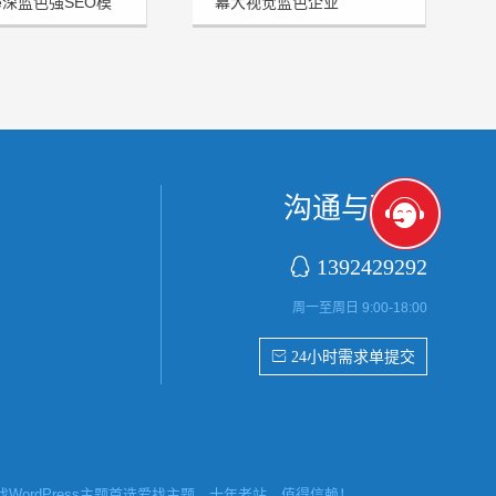
me深蓝色强SEO模
幕大视觉蓝色企业
HSTHEME发布
沟通与联系

1392429292
周一至周日 9:00-18:00
 24小时需求单提交
ordPress主题首选爱找主题，十年老站，值得信赖！