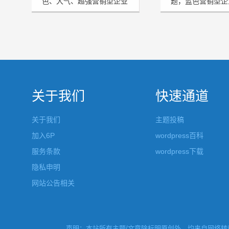
色、大气、超强营销型企业
题，蓝色营销型企
模板HRtheme发布
HJtheme发布
关于我们
快速通道
关于我们
主题投稿
加入6P
wordpress百科
服务条款
wordpress下载
隐私申明
网站公告相关
声明：本站所有主题/文章除标明原创外，均来自网络转载