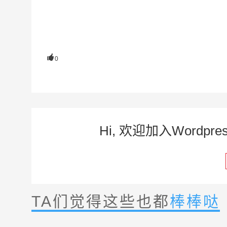

0
Hi, 欢迎加入Word
TA们觉得这些也都
棒棒哒