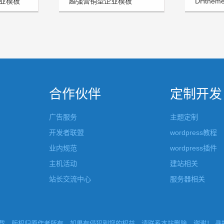
业模板
超强营销型企业模板
DHthe
FHtheme发布
板发布
合作伙伴
定制开发
广告服务
主题定制
开发者联盟
wordpress教程
业内规范
wordpress插件
主机活动
建站相关
站长交流中心
服务器相关
，版权归原作者所有，如果有侵犯到您的权益，请联系本站删除，谢谢！ 寻找W