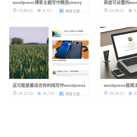
wordpress博客主题写作精选cherry
高度可设置的word
一款可变色的wordpress博客主题，通过后台
做wordpress企




23.09.21
8,717
23.09.21
9

博客主题
,
收费主题
设置的选色卡可以设置为你喜欢的颜色，一款
很多的布局和界面都
很纯粹的写作博客主题，如果你不喜欢，可以
是配色和元素细节。
对文章列表里的很多布局进行展...
设置，并且模块可以重
这可能是最适合你的纯写作wordpress模板C.U.X-1 分享
wordpress极
博客博客，重在写作，大叔一直以来对博客站
闲来无事，分享一款




20.12.23
41,733
20.10.27
2

博客主题
,
收费主题
点的定义，之前发布的《wordpress极简主题
wordpress极简
Crazy uncle》 这款博客模板获得了很多朋友
应，制作极简，界面
的喜爱，因为其博客模板的极...
是一款极简的博客主题