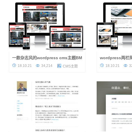
蛮舒服的这种感觉。现在这个...
约...
一款杂志风的wordpress cms主题BMag分享
wordpress两
这款杂志风的wordpress cms主题BMag来自
十分简单的2栏word




18.10.21
34,214
18.10.21
3

CMS主题
国外开发者作品，其易于使用 - 内置定制器 -
发者的分享，nucleu
翻译准备 - wordpress SEO友好；BMag是一
开发者做出来的样子
个WordPress杂志主题，让您设置...
使用它吧，自适应布局