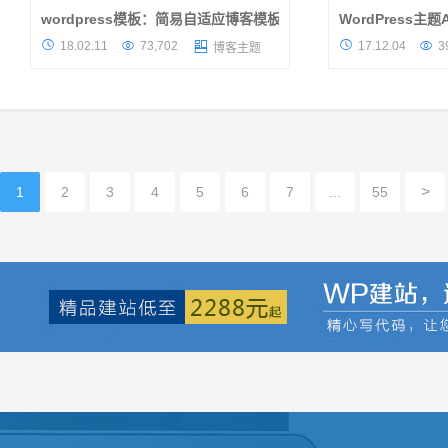
wordpress模板：简易自适应博客模板mz1分享
WordPress
模板介绍 一款简单的不能再简单的博客类
该WordPress主




18.02.11
73,702
17.12.04
3

博客主题
wordpress模板分享给大家，原站设计也不记
本来打算自用的Word
得是来自于哪位大神了。。。需要说明的是，
差五有小伙伴联系我
此模板不华丽，样式结构十分的简...
它，但是这个月实在太
>
1
2
3
4
5
6
7
…
55