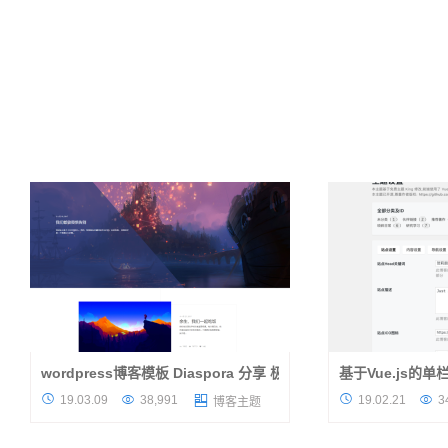
wordpress博客模板 Diaspora 分享 极简又文艺十足
基于Vue.js的单
从该wordpress博客模板的git更新年代看，已
主题简介 手机端自适应 




19.03.09
38,991
19.02.21
3

博客主题
经是很久的博客模板了，可惜，大叔最近才发
后台设置强大而实用
现它，所以，就立刻发布出来啦，说真的，还
持高于 4.4 的最新 W