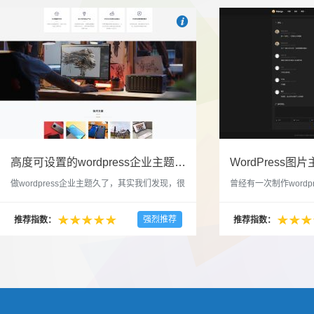

也想出现在这里？
联系我们
吧
高度可设置的wordpress企业主题indigo分享
做wordpress企业主题久了，其实我们发现，很
曾经有一次制作wordp
多的布局和界面都是极为相似的，不同的就是
一个类朋友圈一样的 
配色和元素细节。为此我们创造了一个高可设
喜欢，所以后来自己也
强烈推荐
推荐指数：
推荐指数：
置，并且模块可以重复利用的wordpress企业主
分享站也行，说是分享
题出来，为它命名为indigo，湛蓝的意思。 什
种多图的组合方式很有
么是高度可设置？简单说，我们把所有的模块
的图片的数量，对其进
都做成了小工具，并且在每个小工具里增加了
张，超过9张的，在第
很多的设置，包...
还有多少...